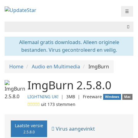
☰
Allemaal gratis downloads. Alleen originele
bestanden. Virus gecontroleerd en veilig.
Home
Audio en Multimedia
ImgBurn
ImgBurn 2.5.8.0
LIGHTNING UK!
❘
3MB
❘
Freeware
Windows
Mac
uit
173
stemmen
Laatste versie
Virus aangevinkt
2.5.8.0