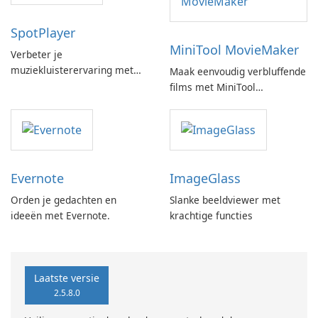
SpotPlayer
MiniTool MovieMaker
Verbeter je
muziekluisterervaring met
Maak eenvoudig verbluffende
SpotPlayer
films met MiniTool
MovieMaker.
Evernote
ImageGlass
Orden je gedachten en
Slanke beeldviewer met
ideeën met Evernote.
krachtige functies
Laatste versie
2.5.8.0