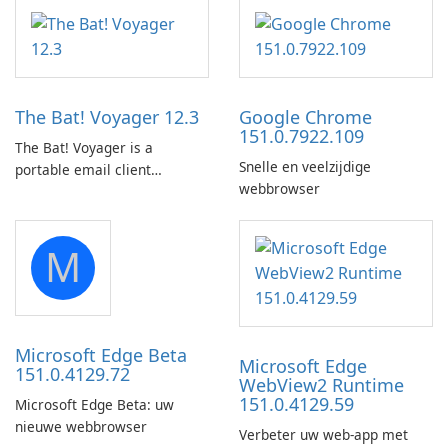
The Bat! Voyager 12.3
Google Chrome
151.0.7922.109
The Bat! Voyager is a
Snelle en veelzijdige
portable email client
webbrowser
software which you can
launch from any USB or
portable media on any
M
computer running Microsoft
Windows.
Microsoft Edge Beta
Microsoft Edge
151.0.4129.72
WebView2 Runtime
151.0.4129.59
Microsoft Edge Beta: uw
nieuwe webbrowser
Verbeter uw web-app met