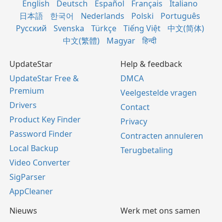
English
Deutsch
Español
Français
Italiano
日本語
한국어
Nederlands
Polski
Português
Русский
Svenska
Türkçe
Tiếng Việt
中文(简体)
中文(繁體)
Magyar
हिन्दी
UpdateStar
Help & feedback
UpdateStar Free &
DMCA
Premium
Veelgestelde vragen
Drivers
Contact
Product Key Finder
Privacy
Password Finder
Contracten annuleren
Local Backup
Terugbetaling
Video Converter
SigParser
AppCleaner
Nieuws
Werk met ons samen